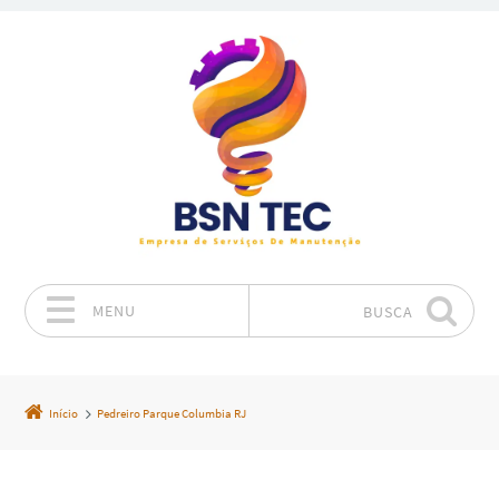
MENU
BUSCA
Pular para o conteúdo
Início
Pedreiro Parque Columbia RJ