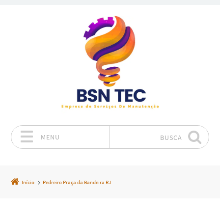
MENU
BUSCA
Pular para o conteúdo
Início
Pedreiro Praça da Bandeira RJ