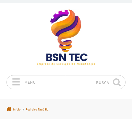
MENU
BUSCA
Pular para o conteúdo
Início
Pedreiro Tauá RJ