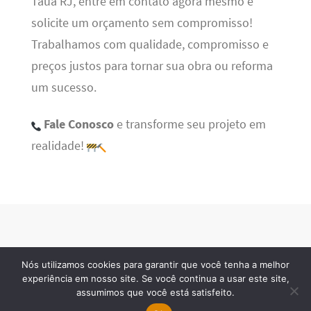
Tauá RJ, entre em contato agora mesmo e
solicite um orçamento sem compromisso!
Trabalhamos com qualidade, compromisso e
preços justos para tornar sua obra ou reforma
um sucesso.
Fale Conosco
e transforme seu projeto em
realidade!
Nós utilizamos cookies para garantir que você tenha a melhor
BSN Tec
· 2026 © Todos os direitos reservados
experiência em nosso site. Se você continua a usar este site,
assumimos que você está satisfeito.